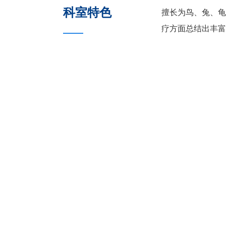
科室特色
擅长为鸟、兔、龟
疗方面总结出丰富