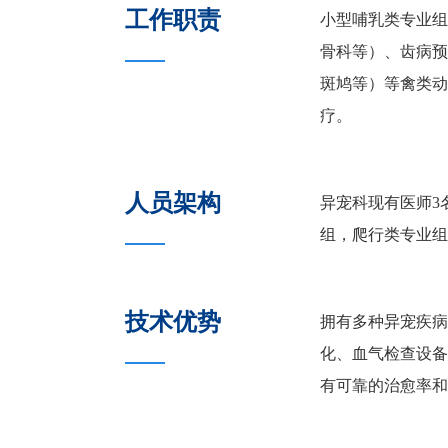
工作职责
小型哺乳类专业组
骨科等）、齿病预
斑鸠等）等禽类动
疗。
人员架构
异宠科现有医师3
组，爬行类专业组
技术优势
拥有多种异宠疾病诊
化、血气检查设备
有可靠的治愈率和