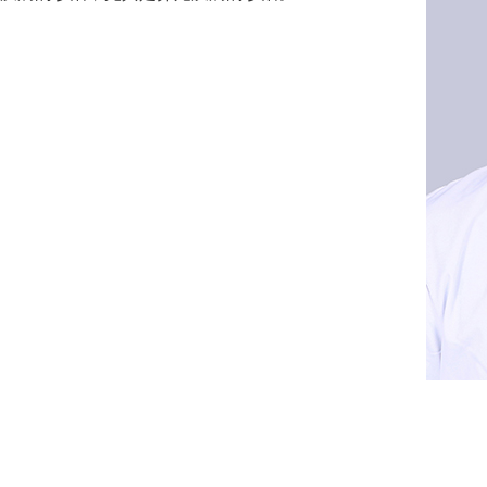
乳动物的疾病的诊治。国家执业兽医师，毕业
物医学专业。从事异宠诊疗工作超过五年，曾
动物园，异宠专科医院工作，擅长小型哺乳类
现任浙江省畜牧兽医学会异宠分会任副主任委
讲师。曾参加欧洲兽医高级学院的围手术期课