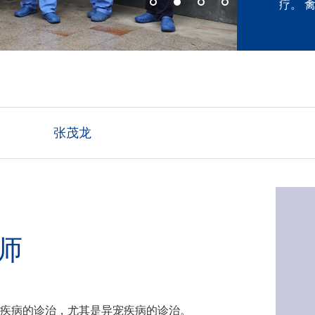
疗。 
凤、鹦
诊断和
爬行类
张茂龙
师
业兽医师
疾病的诊治，尤其是异宠疾病的诊治。
在鹦鹉繁育基地、动物园和异宠专科医院工作,