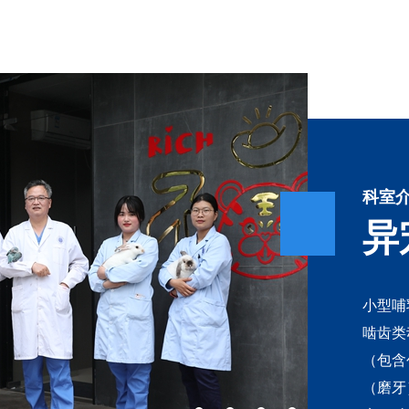
科室
异
小型哺
啮齿类
（包含
（磨牙