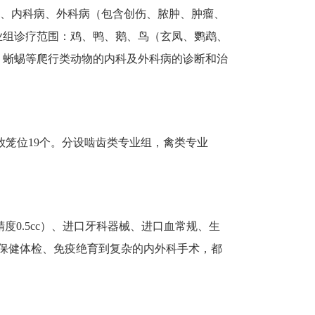
、内科病、外科病（包含创伤、脓肿、肿瘤、
业组诊疗范围：鸡、鸭、鹅、鸟（玄凤、鹦鹉、
、蜥蜴等爬行类动物的内科及外科病的诊断和治
放笼位19个。分设啮齿类专业组，禽类专业
精度0.5cc）、进口牙科器械、进口血常规、生
常保健体检、免疫绝育到复杂的内外科手术，都