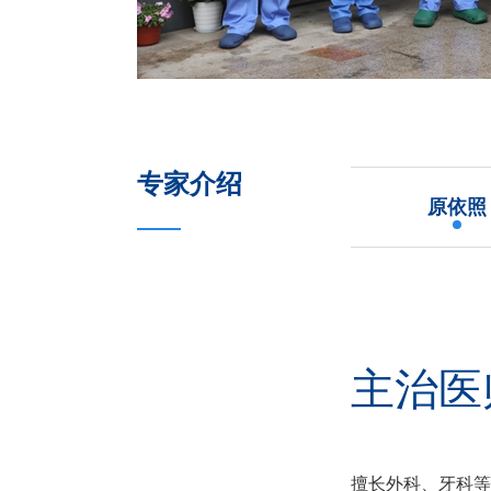
专家介绍
原依照
主治医
国家执
擅长外科、牙科等
异宠专科医生。曾